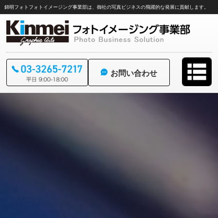
錦明フォトフォトイメージング事業部は、御社の写真ビジネスの飛躍的な発展に貢献します。
お問い合わせ
コ
ン
テ
ン
ツ
へ
ス
キ
ッ
プ