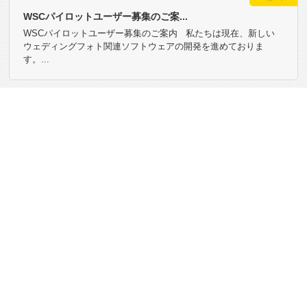
WSCパイロットユーザー募集のご案...
WSCパイロットユーザー募集のご案内 私たちは現在、新しい
ウェディングフォト関連ソフトウェアの開発を進めておりま
す。...
2019.06.15
ニュース
PHOTO NEXT 2019 出...
PHOTO NEXT 2019 出展のご案内 平素は格別の御高配を賜り、
厚く御礼申し上げます。 さて弊社は、2019年6...
2018.01.17
ニュース
「Print Doors 2018...
●アルバムワークフロープラットフォーム「TAOPIX」 ●ネット
で写真のセレクトやフォトブック発注「フォトアルバムASP...
もっと見る »