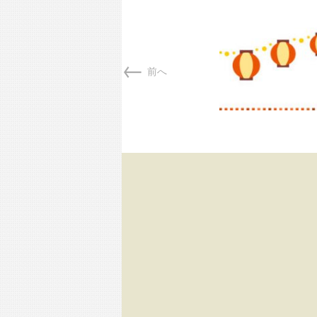
M
is
WonderSh
←
前へ
Wonder 