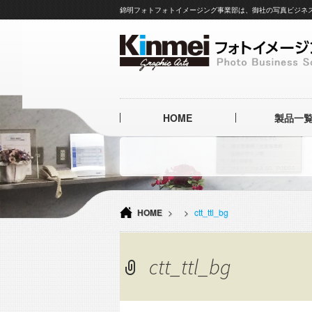
錦明フォトフォトイメージング事業部は、御社の写真ビジネ
コ
HOME
製品一
ン
テ
ン
高級ア
ツ
イタリア製本革ア
へ
L
ス
キ
簡易製本
HOME
>
>
ctt_ttl_bg
ッ
表面加
プ
ctt_ttl_bg
クリーニ
フォトア