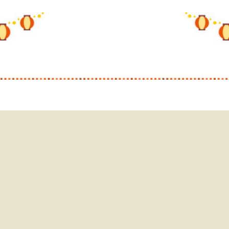
yClick
sho.jp
ot DESIGNER
Shot Culling