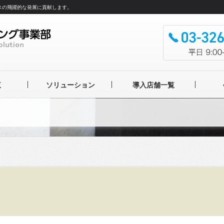
スの飛躍的な発展に貢献します。
覧
ソリューション
導入店舗一覧
ルバム製本機
フ
ルバム OFFICINA
IBRIS
フォトブック
工UVニス
UVニス
ングローラー
イテムサービス