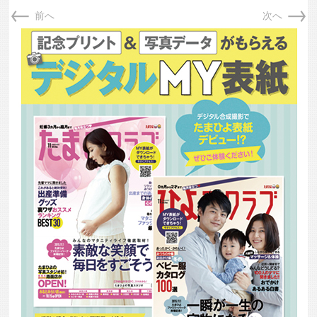
←
→
前へ
次へ