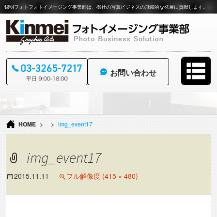
錦明フォトフォトイメージング事業部は、御社の写真ビジネスの飛躍的な発展に貢献します。
お問い合わせ
コ
ン
テ
HOME
>
>
img_event17
ン
ツ
へ
img_event17
ス
キ
ッ
2015.11.11
フル解像度 (415 × 480)
プ