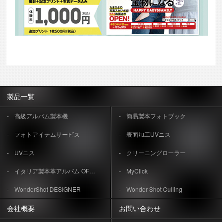
製品一覧
高級アルバム製本機
簡易製本フォトブック
フォトアイテムサービス
表面加工UVニス
UVニス
クリーニングローラー
イタリア製本革アルバム OFFICINA LIBRIS
MyClick
WonderShot DESIGNER
Wonder Shot Culling
会社概要
お問い合わせ