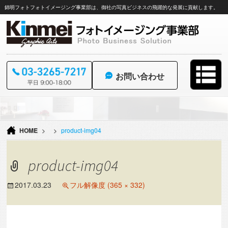
錦明フォトフォトイメージング事業部は、御社の写真ビジネスの飛躍的な発展に貢献します。
お問い合わせ
コ
ン
テ
HOME
>
>
product-img04
ン
ツ
へ
product-img04
ス
キ
ッ
2017.03.23
フル解像度 (365 × 332)
プ