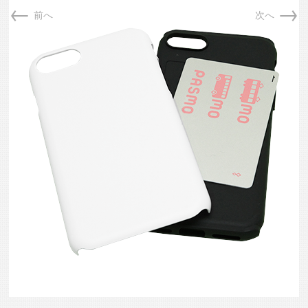
←
→
前へ
次へ