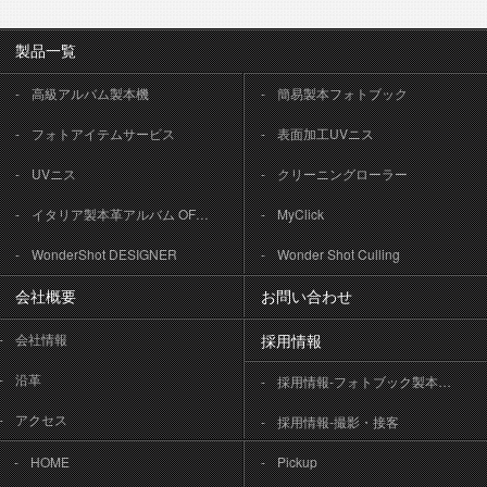
製品一覧
高級アルバム製本機
簡易製本フォトブック
フォトアイテムサービス
表面加工UVニス
UVニス
クリーニングローラー
イタリア製本革アルバム OFFICINA LIBRIS
MyClick
WonderShot DESIGNER
Wonder Shot Culling
会社概要
お問い合わせ
会社情報
採用情報
沿革
採用情報-フォトブック製本作業
アクセス
採用情報-撮影・接客
HOME
Pickup