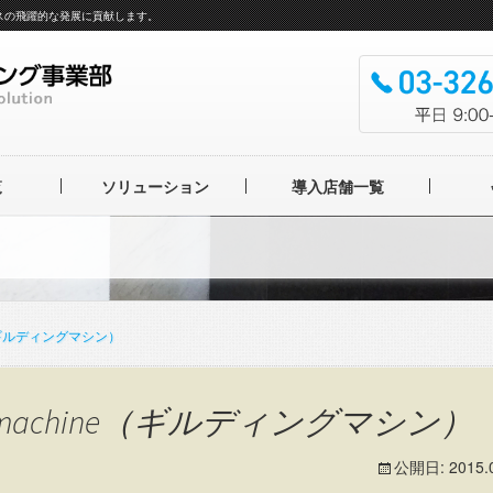
スの飛躍的な発展に貢献します。
覧
ソリューション
導入店舗一覧
ルバム製本機
フ
ルバム OFFICINA
IBRIS
フォトブック
hine（ギルディングマシン）
工UVニス
UVニス
ildingmachine（ギルディングマシン）
ングローラー
イテムサービス
公開日:
2015.