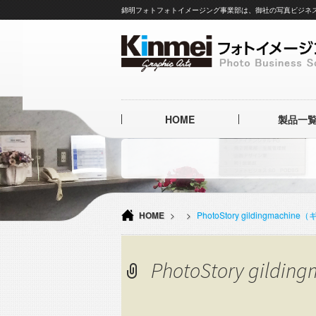
錦明フォトフォトイメージング事業部は、御社の写真ビジネ
コ
HOME
製品一
ン
テ
ン
高級ア
ツ
イタリア製本革ア
へ
L
ス
キ
簡易製本
HOME
>
>
PhotoStory gildingmac
ッ
表面加
プ
PhotoStory g
クリーニ
フォトア