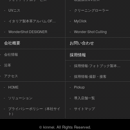
UVニス
クリーニングローラー
イタリア製本革アルバム OFFICINA LIBRIS
MyClick
WonderShot DESIGNER
Wonder Shot Culling
会社概要
お問い合わせ
会社情報
採用情報
沿革
採用情報-フォトブック製本作業
アクセス
採用情報-撮影・接客
HOME
Pickup
ソリューション
導入店舗一覧
プライバシーポリシー（本社サイ
サイトマップ
ト）
© kinmei. All Rights Reserved.