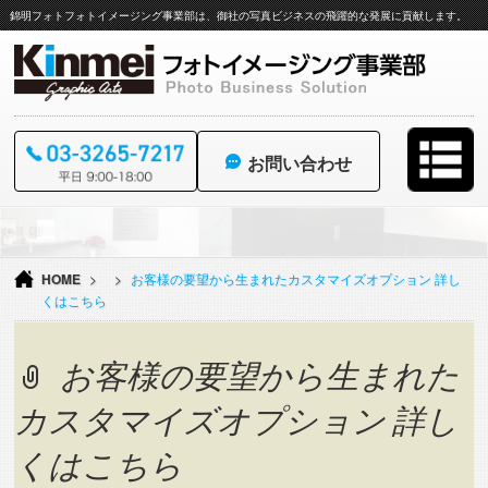
錦明フォトフォトイメージング事業部は、御社の写真ビジネスの飛躍的な発展に貢献します。
お問い合わせ
コ
ン
テ
HOME
>
>
お客様の要望から生まれたカスタマイズオプション 詳し
ン
くはこちら
ツ
へ
ス
お客様の要望から生まれた
キ
ッ
カスタマイズオプション 詳し
プ
くはこちら