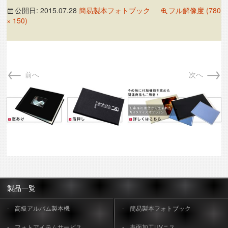
公開日:
2015.07.28
簡易製本フォトブック
フル解像度 (780
× 150)
←
→
前へ
次へ
製品一覧
高級アルバム製本機
簡易製本フォトブック
フォトアイテムサービス
表面加工UVニス