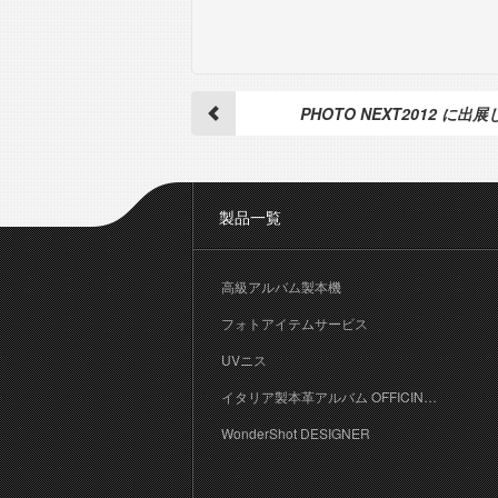
投
PHOTO NEXT2012 に出
稿
ナ
製品一覧
ビ
ゲ
高級アルバム製本機
ー
フォトアイテムサービス
シ
UVニス
ョ
イタリア製本革アルバム OFFICINA LIBRIS
WonderShot DESIGNER
ン