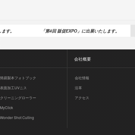
展します。
「第4回 販促EXPO」に出展いたします。
会社概要
簡易製本フォトブック
会社情報
表面加工UVニス
沿革
クリーニングローラー
アクセス
MyClick
Wonder Shot Culling