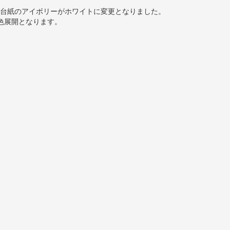
yClick
台紙のアイボリーがホワイトに変更となりました。
sho.jp
色展開となります。
ot DESIGNER
Shot Culling