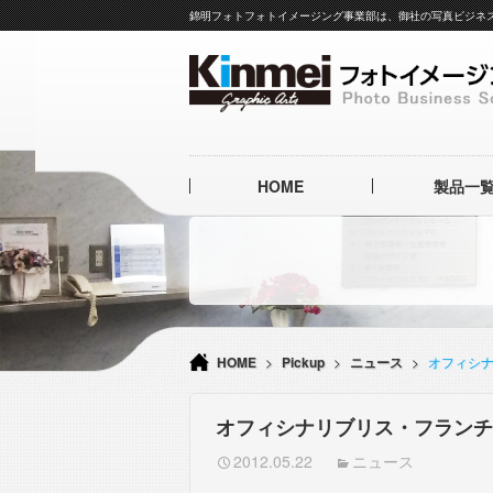
錦明フォトフォトイメージング事業部は、御社の写真ビジネ
コ
HOME
製品一
ン
テ
ン
高級ア
ツ
イタリア製本革ア
へ
L
ス
キ
簡易製本
ッ
表面加
プ
HOME
>
Pickup
>
ニュース
>
オフィシ
クリーニ
オフィシナリブリス・フランチ
2012.05.22
ニュース
フォトア