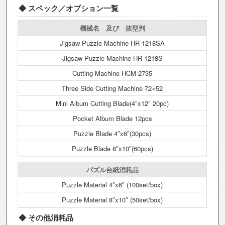
スペック／オプション一覧
機械名 及び 抜型判
Jigsaw Puzzle Machine HR-1218SA
Jigsaw Puzzle Machine HR-1218S
Cutting Machine HCM-2735
Three Side Cutting Machine 72×52
Mini Album Cutting Blade(4″x12″ 20pc)
Pocket Album Blade 12pcs
Puzzle Blade 4″x6″(30pcs)
Puzzle Blade 8″x10″(60pcs)
パズル台紙消耗品
Puzzle Material 4″x6″ (100set/box)
Puzzle Material 8″x10″ (50set/box)
その他消耗品