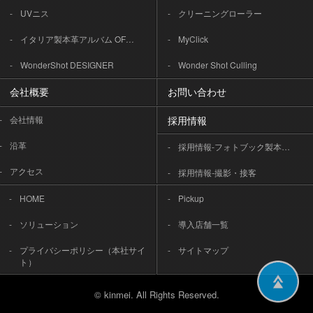
UVニス
クリーニングローラー
イタリア製本革アルバム OFFICINA LIBRIS
MyClick
WonderShot DESIGNER
Wonder Shot Culling
会社概要
お問い合わせ
会社情報
採用情報
沿革
採用情報-フォトブック製本作業
アクセス
採用情報-撮影・接客
HOME
Pickup
ソリューション
導入店舗一覧
プライバシーポリシー（本社サイ
サイトマップ
ト）
© kinmei. All Rights Reserved.