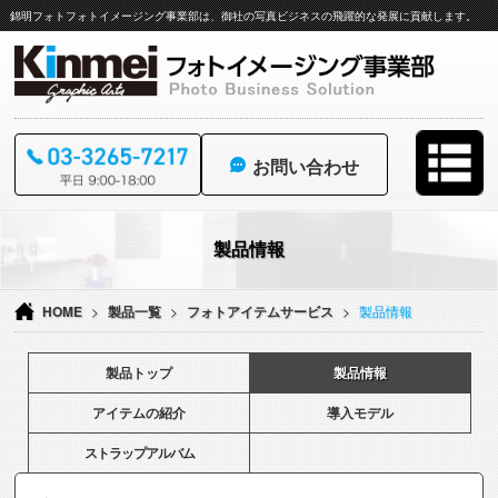
錦明フォトフォトイメージング事業部は、御社の写真ビジネスの飛躍的な発展に貢献します。
お問い合わせ
コ
ン
製品情報
テ
ン
ツ
HOME
>
製品一覧
>
フォトアイテムサービス
>
製品情報
へ
ス
製品トップ
製品情報
キ
ッ
アイテムの紹介
導入モデル
プ
ストラップアルバム